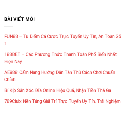
BÀI VIẾT MỚI
FUN88 – Tụ Điểm Cá Cược Trực Tuyến Uy Tín, An Toàn Số
1
188BET – Các Phương Thức Thanh Toán Phổ Biến Nhất
Hiện Nay
AE888: Cẩm Nang Hướng Dẫn Tân Thủ Cách Chơi Chuẩn
Chỉnh
Bí Kíp Săn Xóc Đĩa Online Hiệu Quả, Nhận Tiền Thả Ga
789Club: Nền Tảng Giải Trí Trực Tuyến Uy Tín, Trải Nghiệm