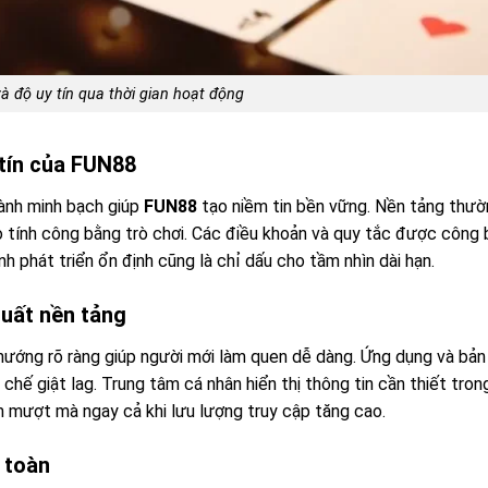
 độ uy tín qua thời gian hoạt động
 tín của FUN88
hành minh bạch giúp
FUN88
tạo niềm tin bền vững. Nền tảng thư
 tính công bằng trò chơi. Các điều khoản và quy tắc được công 
ình phát triển ổn định cũng là chỉ dấu cho tầm nhìn dài hạn.
suất nền tảng
u hướng rõ ràng giúp người mới làm quen dễ dàng. Ứng dụng và bản
hế giật lag. Trung tâm cá nhân hiển thị thông tin cần thiết tron
ệm mượt mà ngay cả khi lưu lượng truy cập tăng cao.
 toàn