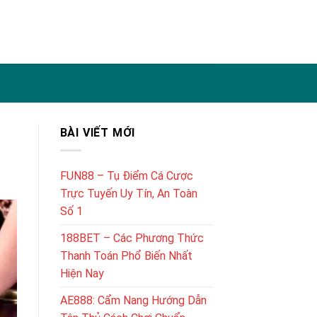
BÀI VIẾT MỚI
FUN88 – Tụ Điểm Cá Cược
Trực Tuyến Uy Tín, An Toàn
Số 1
188BET – Các Phương Thức
Thanh Toán Phổ Biến Nhất
Hiện Nay
AE888: Cẩm Nang Hướng Dẫn