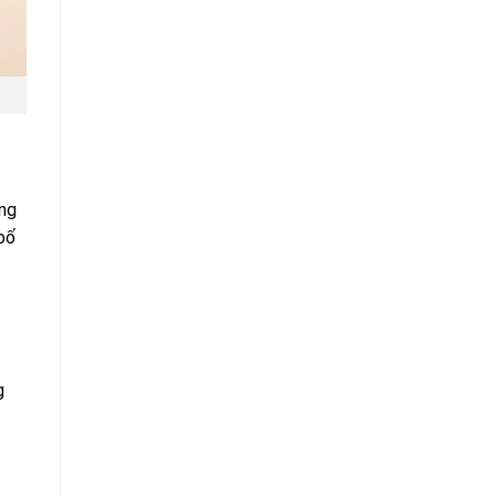
ờng
bố
g