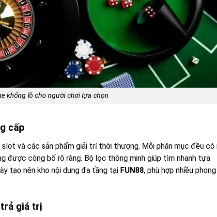
e khổng lồ cho người chơi lựa chọn
ng cấp
 slot và các sản phẩm giải trí thời thượng. Mỗi phân mục đều có
ng được công bố rõ ràng. Bộ lọc thông minh giúp tìm nhanh tựa
này tạo nên kho nội dung đa tầng tại
FUN88
, phù hợp nhiều phong
rả giá trị