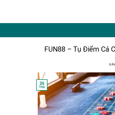
Bỏ
qua
nội
dung
FUN88 – Tụ Điểm Cá C
ĐĂ
26
Th3